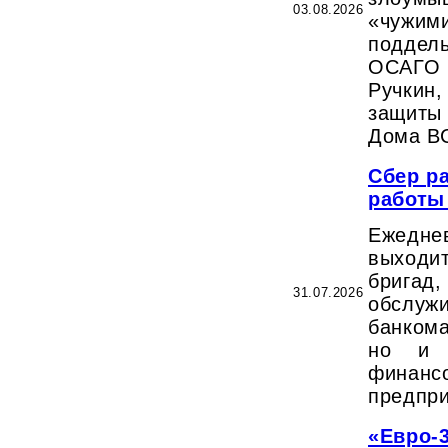
03.08.2026
«чужи
подде
ОСАГО
Ручкин,
защиты 
Дома В
Сбер р
работы
Ежедн
выходи
бриг
31.07.2026
обслу
банком
но и 
финанс
предпри
«Евро-