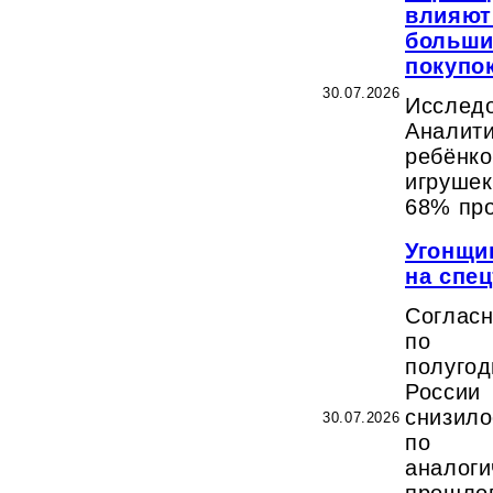
влияют
больши
покупо
30.07.2026
Иссле
Анали
ребёнк
игруш
68% пр
Угонщи
на спец
Соглас
по и
полуг
Росси
снизило
30.07.2026
по 
анало