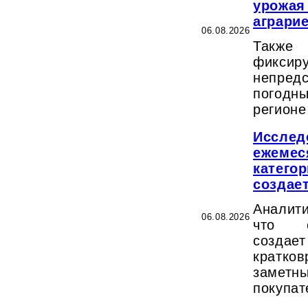
урожая
аграри
06.08.2026
Также
фикси
непредс
погод
регионе
Исслед
ежемес
катего
создае
Аналит
06.08.2026
что с
создае
кратк
заме
покупат