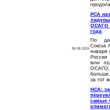
продолж
РСА на
лидеры
ОСАГО 
года
По да
Союза А
06.08.2026
января 
России
млн по
ОСАГ
больше
за тот 
НСА: з
переув
самые 
климат