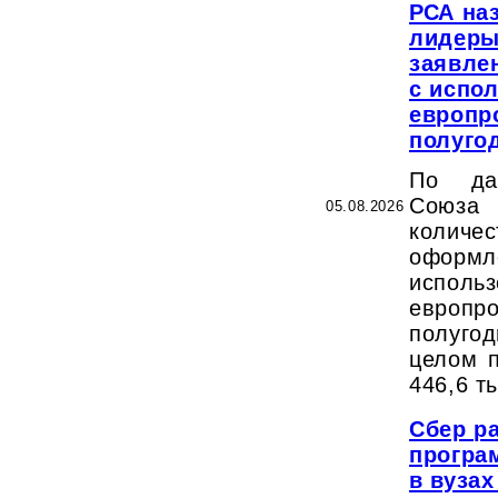
РСА на
лидеры
заявле
с испо
европр
полугод
По да
Союза 
05.08.2026
колич
офо
исполь
европр
полуг
целом п
446,6 т
Сбер р
програ
в вузах