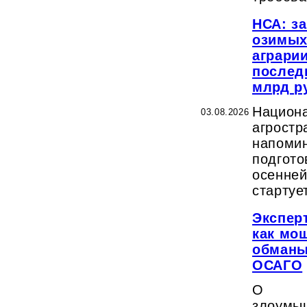
НСА: за
озимых
аграри
последн
млрд р
Наци
03.08.2026
агростр
напом
подгот
осенней
стартуе
Эксперт
как мо
обманы
ОСАГО
О 
злоу