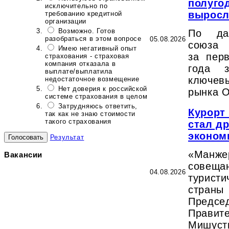
полугод
исключительно по
выросл
требованию кредитной
организации
Возможно. Готов
По да
разобраться в этом вопросе
05.08.2026
союза 
Имею негативный опыт
за пер
страхования - страховая
компания отказала в
года з
выплате/выплатила
ключе
недостаточное возмещение
Нет доверия к российской
рынка 
системе страхования в целом
Затрудняюсь ответить,
Курорт
так как не знаю стоимости
такого страхования
стал д
эконом
Результат
«Ман
Вакансии
совещ
04.08.2026
турис
стра
Предсе
Правит
Мишуст