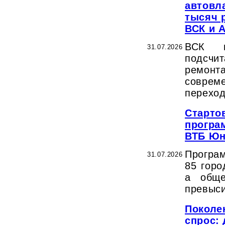
автовл
тысяч 
ВСК и 
ВСК и
31.07.2026
подсч
ремон
совре
переход
Старто
програ
ВТБ Юн
Програ
31.07.2026
85 горо
а обще
превыси
Поколе
спрос: 