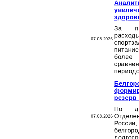
Аналит
увелич
здоров
За пе
расходы
07.08.2026
спорт
питани
более
сравне
периодо
Белгор
формир
резерв
По да
Отделе
07.08.2026
Росс
белгор
долгос