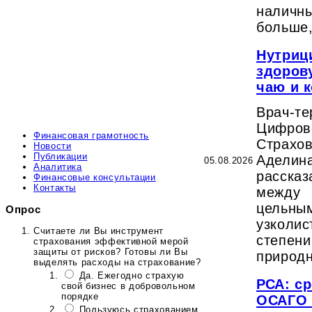
налич
больше,
Нутриц
здоров
чаю и 
Врач-те
Цифр
Финансовая грамотность
Страх
Новости
Публикации
Адел
05.08.2026
Аналитика
расска
Финансовые консультации
Контакты
между
цельн
Опрос
узколис
Считаете ли Вы инструмент
степен
страхования эффективной мерой
защиты от рисков? Готовы ли Вы
природн
выделять расходы на страхование?
Да. Ежегодно страхую
РСА: с
свой бизнес в добровольном
порядке
ОСАГО 
Пользуюсь страхованием