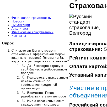
Страхова
Финансовая грамотность
Новости
Публикации
Аналитика
Финансовые консультации
Контакты
Опрос
Залицензиров
страхования:
5
Считаете ли Вы инструмент
страхования эффективной мерой
Рейтинг компа
защиты от рисков? Готовы ли Вы
выделять расходы на страхование?
Оплата картой
Да. Ежегодно страхую
свой бизнес в добровольном
порядке
Уставный капи
Пользуюсь страхованием
исключительно по
требованию кредитной
Участие в 
организации
Возможно. Готов
объединени
разобраться в этом вопросе
Имею негативный опыт
Российский со
страхования - страховая