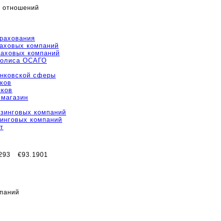
 отношений
трахования
раховых компаний
раховых компаний
полиса ОСАГО
анковской сферы
ков
нков
 магазин
изинговых компаний
зинговых компаний
т
293
€93.1901
паний