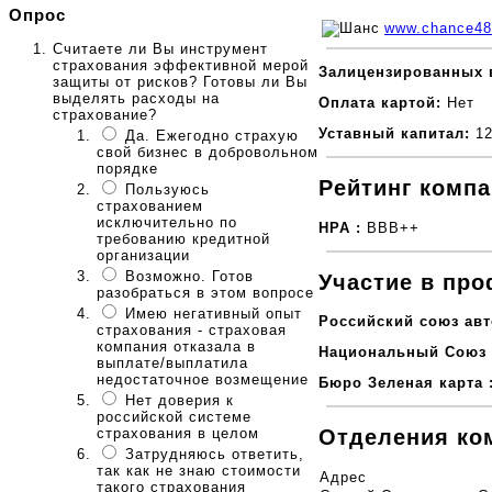
Опрос
www.chance48
Считаете ли Вы инструмент
страхования эффективной мерой
Залицензированных 
защиты от рисков? Готовы ли Вы
выделять расходы на
Оплата картой:
Нет
страхование?
Уставный капитал:
12
Да. Ежегодно страхую
свой бизнес в добровольном
порядке
Рейтинг компа
Пользуюсь
страхованием
исключительно по
НРА :
ВВВ++
требованию кредитной
организации
Возможно. Готов
Участие в пр
разобраться в этом вопросе
Имею негативный опыт
Российский союз авт
страхования - страховая
компания отказала в
Национальный Союз 
выплате/выплатила
недостаточное возмещение
Бюро Зеленая карта 
Нет доверия к
российской системе
Отделения ко
страхования в целом
Затрудняюсь ответить,
так как не знаю стоимости
Адрес
такого страхования