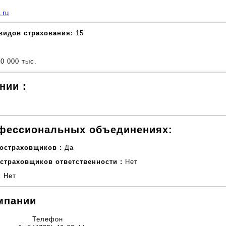
.ru
видов страхования:
15
0 000 тыс.
нии :
офессиональных объединениях:
остраховщиков :
Да
страховщиков ответственности :
Нет
:
Нет
мпании
Телефон